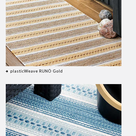
plasticWeave RUNÖ Gold