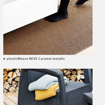
plasticWeave NEVE Caramel metallic