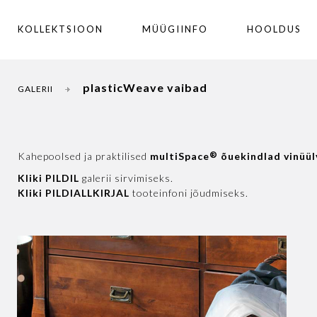
KOLLEKTSIOON
MÜÜGIINFO
HOOLDUS
plasticWeave vaibad
GALERII
®
Kahepoolsed ja praktilised
multiSpace
õuekindlad vinüül
Kliki PILDIL
galerii sirvimiseks.
Kliki PILDIALLKIRJAL
tooteinfoni jõudmiseks.