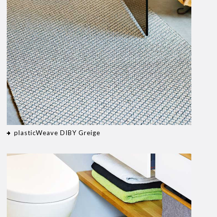
plasticWeave DIBY Greige