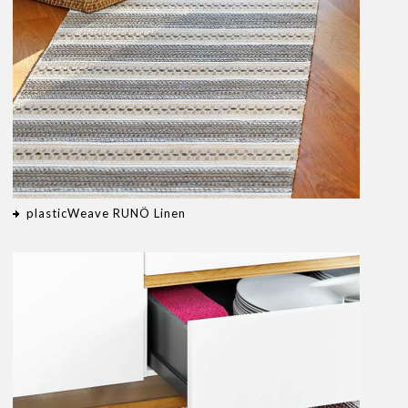
plasticWeave RUNÖ Linen