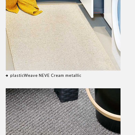
plasticWeave NEVE Cream metallic