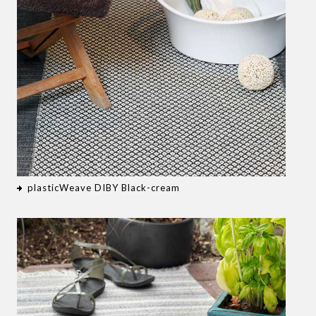
plasticWeave DIBY Black-cream