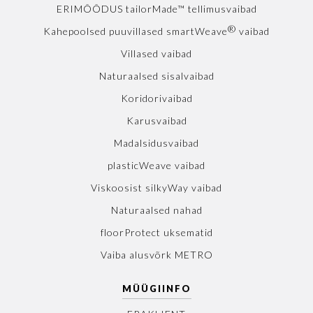
ERIMÕÕDUS tailorMade™ tellimusvaibad
®
Kahepoolsed puuvillased smartWeave
vaibad
Villased vaibad
Naturaalsed sisalvaibad
Koridorivaibad
Karusvaibad
Madalsidusvaibad
plasticWeave vaibad
Viskoosist silkyWay vaibad
Naturaalsed nahad
floorProtect uksematid
Vaiba alusvõrk METRO
MÜÜGIINFO