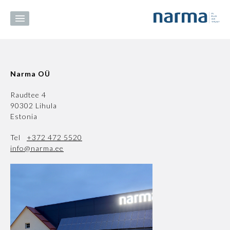
Narma OÜ
Raudtee 4
90302 Lihula
Estonia
Tel
+372 472 5520
info@narma.ee