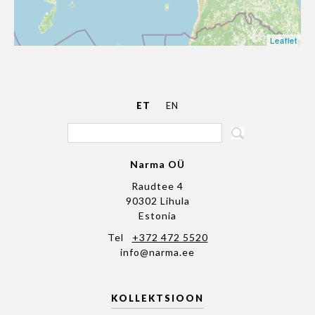
Leaflet
ET
EN
Narma OÜ
Raudtee 4
90302 Lihula
Estonia
Tel
+372 472 5520
info@narma.ee
KOLLEKTSIOON