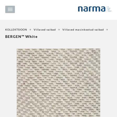
KOLLEKTSIOON
Villased vaibad
Villased masinkootud vaibad
BERGEN™ White