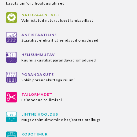
kasutajainfo ja hooldusjuhised
NATURAALNE VILL
Valmistatud naturaalsest lambavillast
ANTISTAATILINE
Staatilist elektrit vähendavad omadused
HELISUMMUTAV
Ruumi akustikat parandavad omadused
PÕRANDAKÜTE
Sobib põrandaküttega ruumi
TAILORMADE™
Erimõõdud tellimisel
LIHTNE HOOLDUS
Mugav tolmuimemine harjasteta otsikuga
ROBOTIMUR