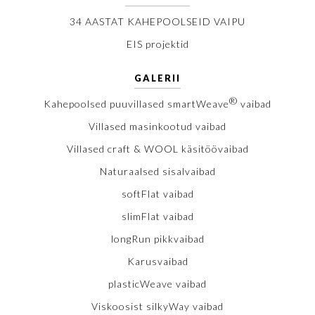
34 AASTAT KAHEPOOLSEID VAIPU
EIS projektid
GALERII
®
Kahepoolsed puuvillased smartWeave
vaibad
Villased masinkootud vaibad
Villased craft & WOOL käsitöövaibad
Naturaalsed sisalvaibad
softFlat vaibad
slimFlat vaibad
longRun pikkvaibad
Karusvaibad
plasticWeave vaibad
Viskoosist silkyWay vaibad