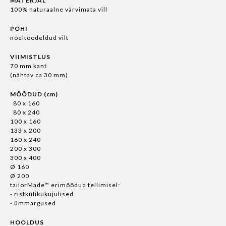
MATERJAL
100% naturaalne värvimata vill
PÕHI
nõeltöödeldud vilt
VIIMISTLUS
70 mm kant
(nähtav ca 30 mm)
MÕÕDUD (cm)
80 x 160
80 x 240
100 x 160
133 x 200
160 x 240
200 x 300
300 x 400
Ø 160
Ø 200
tailorMade™ erimõõdud tellimisel:
- ristkülikukujulised
- ümmargused
HOOLDUS