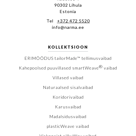
90302 Lihula
Estonia
Tel
+372 472 5520
info@narma.ee
KOLLEKTSIOON
ERIMÕÕDUS tailorMade™ tellimusvaibad
®
Kahepoolsed puuvillased smartWeave
vaibad
Villased vaibad
Naturaalsed sisalvaibad
Koridorivaibad
Karusvaibad
Madalsidusvaibad
plasticWeave vaibad
Viskoosist silkyWay vaibad