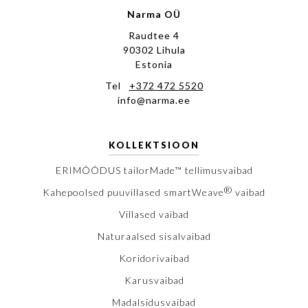
Narma OÜ
Raudtee 4
90302 Lihula
Estonia
Tel
+372 472 5520
info@narma.ee
KOLLEKTSIOON
ERIMÕÕDUS tailorMade™ tellimusvaibad
®
Kahepoolsed puuvillased smartWeave
vaibad
Villased vaibad
Naturaalsed sisalvaibad
Koridorivaibad
Karusvaibad
Madalsidusvaibad