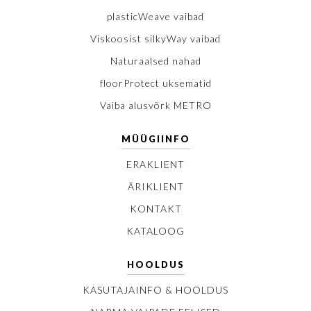
plasticWeave vaibad
Viskoosist silkyWay vaibad
Naturaalsed nahad
floorProtect uksematid
Vaiba alusvõrk METRO
MÜÜGIINFO
ERAKLIENT
ÄRIKLIENT
KONTAKT
KATALOOG
HOOLDUS
KASUTAJAINFO & HOOLDUS