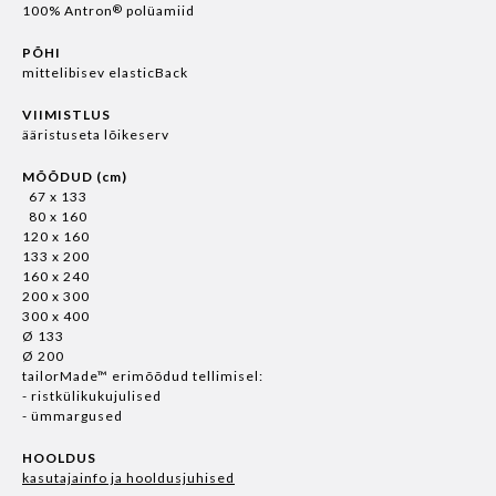
®
100% Antron
polüamiid
PÕHI
mittelibisev elasticBack
VIIMISTLUS
ääristuseta lõikeserv
MÕÕDUD (cm)
67 x 133
80 x 160
120 x 160
133 x 200
160 x 240
200 x 300
300 x 400
Ø 133
Ø 200
tailorMade™ erimõõdud tellimisel:
- ristkülikukujulised
- ümmargused
HOOLDUS
kasutajainfo ja hooldusjuhised