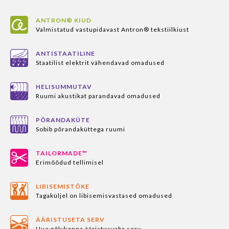
ANTRON® KIUD
Valmistatud vastupidavast Antron® tekstiilkiust
ANTISTAATILINE
Staatilist elektrit vähendavad omadused
HELISUMMUTAV
Ruumi akustikat parandavad omadused
PÕRANDAKÜTE
Sobib põrandaküttega ruumi
TAILORMADE™
Erimõõdud tellimisel
LIBISEMISTÕKE
Tagaküljel on libisemisvastased omadused
ÄÄRISTUSETA SERV
Uue põlvkonna ääristusvaba serv