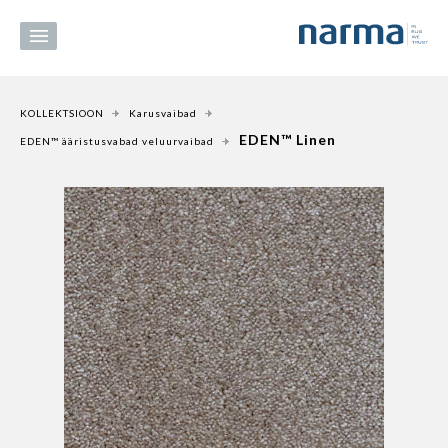
KOLLEKTSIOON
Karusvaibad
EDEN™ Linen
EDEN™ ääristusvabad veluurvaibad