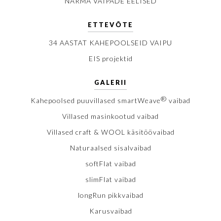
NARMA VAIPADE EELISED
ETTEVÕTE
34 AASTAT KAHEPOOLSEID VAIPU
EIS projektid
GALERII
®
Kahepoolsed puuvillased smartWeave
vaibad
Villased masinkootud vaibad
Villased craft & WOOL käsitöövaibad
Naturaalsed sisalvaibad
softFlat vaibad
slimFlat vaibad
longRun pikkvaibad
Karusvaibad