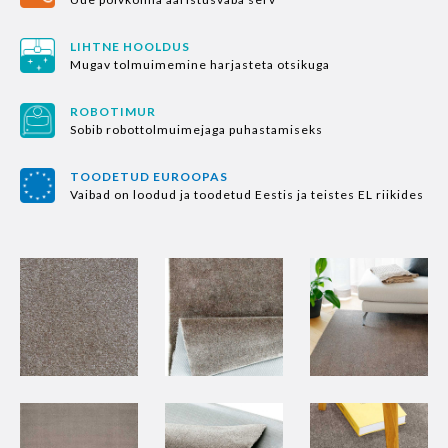
LIHTNE HOOLDUS
Mugav tolmuimemine harjasteta otsikuga
ROBOTIMUR
Sobib robottolmuimejaga puhastamiseks
TOODETUD EUROOPAS
Vaibad on loodud ja toodetud Eestis ja teistes EL riikides