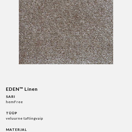
EDEN™ Linen
SARI
hemFree
TÜÜP
veluurne taftingvaip
MATERJAL