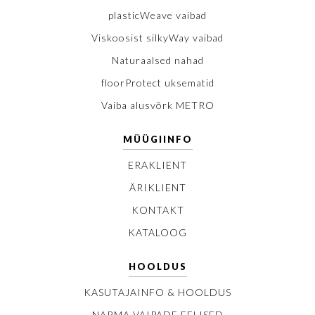
plasticWeave vaibad
Viskoosist silkyWay vaibad
Naturaalsed nahad
floorProtect uksematid
Vaiba alusvõrk METRO
MÜÜGIINFO
ERAKLIENT
ÄRIKLIENT
KONTAKT
KATALOOG
HOOLDUS
KASUTAJAINFO & HOOLDUS
NARMA VAIPADE EELISED