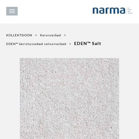
KOLLEKTSIOON
Karusvaibad
EDEN™ Salt
EDEN™ ääristusvabad veluurvaibad