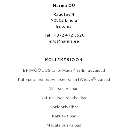
Narma OÜ
Raudtee 4
90302 Lihula
Estonia
Tel
+372 472 5520
info@narma.ee
KOLLEKTSIOON
ERIMÕÕDUS tailorMade™ tellimusvaibad
®
Kahepoolsed puuvillased smartWeave
vaibad
Villased vaibad
Naturaalsed sisalvaibad
Koridorivaibad
Karusvaibad
Madalsidusvaibad