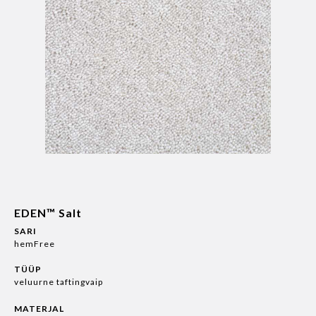
EDEN™ Salt
SARI
hemFree
TÜÜP
veluurne taftingvaip
MATERJAL