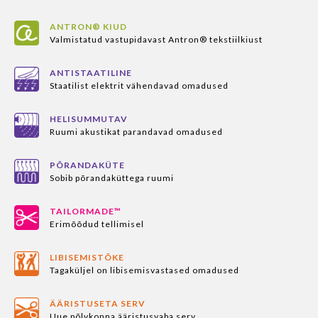
ANTRON® KIUD
Valmistatud vastupidavast Antron® tekstiilkiust
ANTISTAATILINE
Staatilist elektrit vähendavad omadused
HELISUMMUTAV
Ruumi akustikat parandavad omadused
PÕRANDAKÜTE
Sobib põrandaküttega ruumi
TAILORMADE™
Erimõõdud tellimisel
LIBISEMISTÕKE
Tagaküljel on libisemisvastased omadused
ÄÄRISTUSETA SERV
Uue põlvkonna ääristusvaba serv