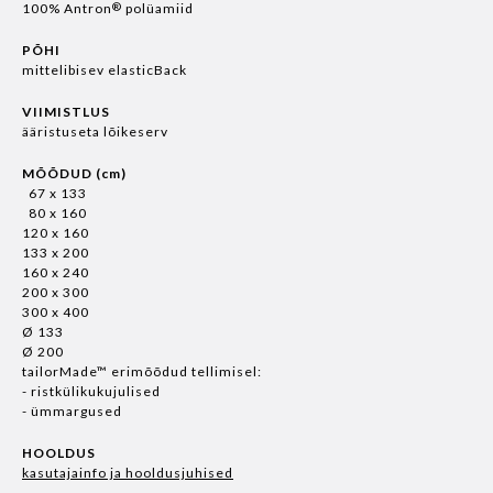
®
100% Antron
polüamiid
PÕHI
mittelibisev elasticBack
VIIMISTLUS
ääristuseta lõikeserv
MÕÕDUD (cm)
67 x 133
80 x 160
120 x 160
133 x 200
160 x 240
200 x 300
300 x 400
Ø 133
Ø 200
tailorMade™ erimõõdud tellimisel:
- ristkülikukujulised
- ümmargused
HOOLDUS
kasutajainfo ja hooldusjuhised