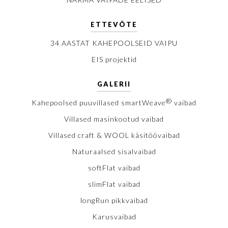
ETTEVÕTE
34 AASTAT KAHEPOOLSEID VAIPU
EIS projektid
GALERII
®
Kahepoolsed puuvillased smartWeave
vaibad
Villased masinkootud vaibad
Villased craft & WOOL käsitöövaibad
Naturaalsed sisalvaibad
softFlat vaibad
slimFlat vaibad
longRun pikkvaibad
Karusvaibad