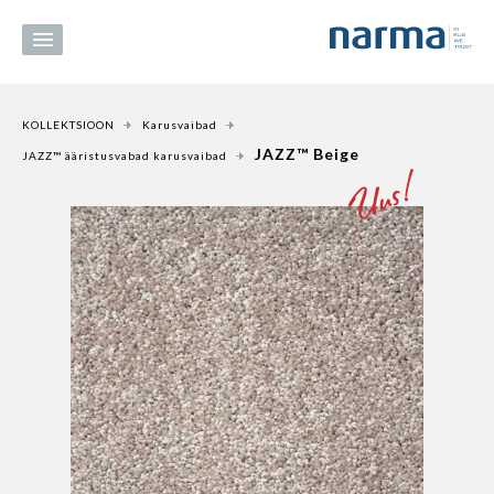
KOLLEKTSIOON
Karusvaibad
JAZZ™ Beige
JAZZ™ ääristusvabad karusvaibad