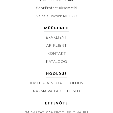
floorProtect uksematid
Vaiba alusvõrk METRO
MÜÜGIINFO
ERAKLIENT
ÄRIKLIENT
KONTAKT
KATALOOG
HOOLDUS
KASUTAJAINFO & HOOLDUS
NARMA VAIPADE EELISED
ETTEVÕTE
34 AASTAT KAHEPOOLSEID VAIPU