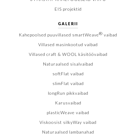
EIS projektid
GALERII
®
Kahepoolsed puuvillased smartWeave
vaibad
Villased masinkootud vaibad
Villased craft & WOOL käsitöövaibad
Naturaalsed sisalvaibad
softFlat vaibad
slimFlat vaibad
longRun pikkvaibad
Karusvaibad
plasticWeave vaibad
Viskoosist silkyWay vaibad
Naturaalsed lambanahad