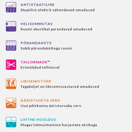
ANTISTAATILINE
Staatilist elektrit vähendavad omadused
HELISUMMUTAV
Ruumi akustikat parandavad omadused
PÕRANDAKÜTE
Sobib põrandaküttega ruumi
TAILORMADE™
Erimõõdud tellimisel
LIBISEMISTÕKE
Tagaküljel on libisemisvastased omadused
ÄÄRISTUSETA SERV
Uue põlvkonna ääristusvaba serv
LIHTNE HOOLDUS
Mugav tolmuimemine harjasteta otsikuga