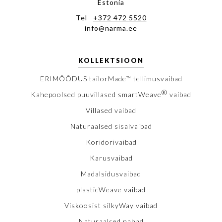
Estonia
Tel
+372 472 5520
info@narma.ee
KOLLEKTSIOON
ERIMÕÕDUS tailorMade™ tellimusvaibad
®
Kahepoolsed puuvillased smartWeave
vaibad
Villased vaibad
Naturaalsed sisalvaibad
Koridorivaibad
Karusvaibad
Madalsidusvaibad
plasticWeave vaibad
Viskoosist silkyWay vaibad
Naturaalsed nahad