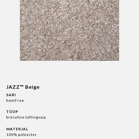
JAZZ™ Beige
SARI
hemFree
TÜÜP
kräsuline taftingvaip
MATERJAL
100% polüester