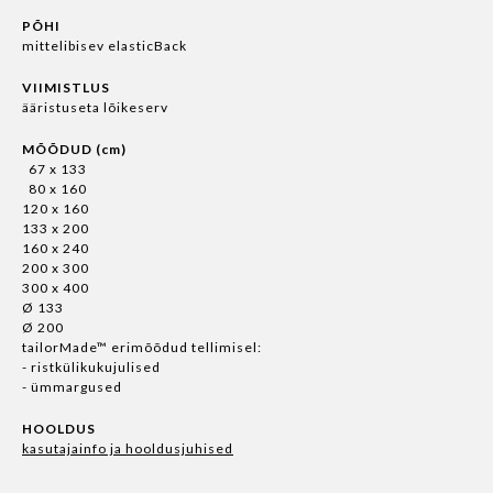
PÕHI
mittelibisev elasticBack
VIIMISTLUS
ääristuseta lõikeserv
MÕÕDUD (cm)
67 x 133
80 x 160
120 x 160
133 x 200
160 x 240
200 x 300
300 x 400
Ø 133
Ø 200
tailorMade™ erimõõdud tellimisel:
- ristkülikukujulised
- ümmargused
HOOLDUS
kasutajainfo ja hooldusjuhised