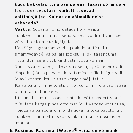
kuud kokkulapituna panipaigas. Tagasi põrandale
laotades avastasin vaibalt tugevad
voltimisjäljed. Kuidas on võimalik neist
vabaneda?
Vastus:
Soovitame hoiustada kõiki vaipu
rullikeeratuna ja püstasendis, sest volditud vaipadel
võivad tekkida murdejäljed.
Ka kõige tugevamad voldid peaksid lahtirullitud
smartWeave® vaibal aja jooksul siiski tasanduma.
Tasandumisele aitab kindlasti kaasa kõrgem
õhuniiskuse tase (näiteks suvisel ajal, kütteperioodi
lõppedes) ja igapäevane kasutamine, mille käigus vaiba
“elav” koestruktuur saab kergelt mõjutatud.
Ka vaiba üht- ning teistpidi kokkurullimine aitab kaasa
pinna tasandumisele.
Kiirema tulemuse saavutamiseks võite veepritsi abil
niisutada kanga pinda ettevaatlikult vähese veeuduga,
hoides vaipa seejärel mõnda aega näiteks papptorule
rullikeeratuna, et niiskus saaks pinnalt kanga sisse
imbuda.
®
Küsimus
:
Kas smartWeave
vaipa on võimalik