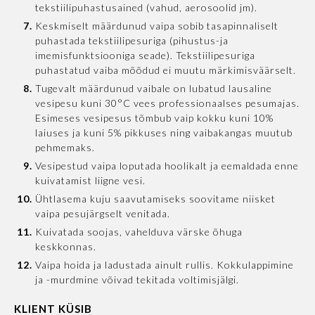
tekstiilipuhastusained (vahud, aerosoolid jm).
Keskmiselt määrdunud vaipa sobib tasapinnaliselt
puhastada tekstiilipesuriga (pihustus-ja
imemisfunktsiooniga seade). Tekstiilipesuriga
puhastatud vaiba mõõdud ei muutu märkimisväärselt.
Tugevalt määrdunud vaibale on lubatud lausaline
vesipesu kuni 30°C vees professionaalses pesumajas.
Esimeses vesipesus tõmbub vaip kokku kuni 10%
laiuses ja kuni 5% pikkuses ning vaibakangas muutub
pehmemaks.
Vesipestud vaipa loputada hoolikalt ja eemaldada enne
kuivatamist liigne vesi.
Ühtlasema kuju saavutamiseks soovitame niisket
vaipa pesujärgselt venitada.
Kuivatada soojas, vahelduva värske õhuga
keskkonnas.
Vaipa hoida ja ladustada ainult rullis. Kokkulappimine
ja -murdmine võivad tekitada voltimisjälgi.
KLIENT KÜSIB