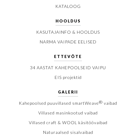
KATALOOG
HOOLDUS
KASUTAJAINFO & HOOLDUS
NARMA VAIPADE EELISED
ETTEVÕTE
34 AASTAT KAHEPOOLSEID VAIPU
EIS projektid
GALERII
®
Kahepoolsed puuvillased smartWeave
vaibad
Villased masinkootud vaibad
Villased craft & WOOL käsitöövaibad
Naturaalsed sisalvaibad