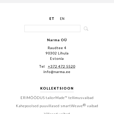
ET
EN
Narma OÜ
Raudtee 4
90302 Lihula
Estonia
Tel
+372 472 5520
info@narma.ee
KOLLEKTSIOON
ERIMÕÕDUS tailorMade™ tellimusvaibad
®
Kahepoolsed puuvillased smartWeave
vaibad
Villased vaibad