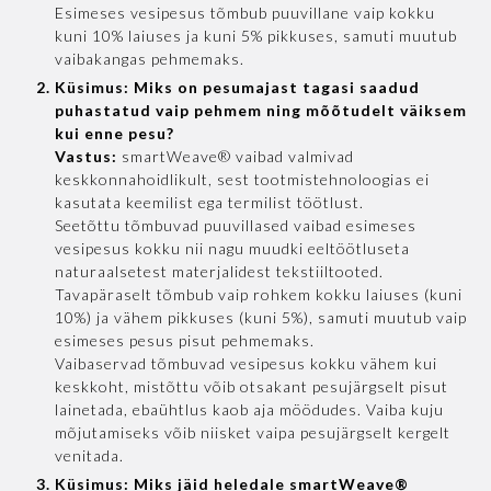
Esimeses vesipesus tõmbub puuvillane vaip kokku
kuni 10% laiuses ja kuni 5% pikkuses, samuti muutub
vaibakangas pehmemaks.
Küsimus: Miks on pesumajast tagasi saadud
puhastatud vaip pehmem ning mõõtudelt väiksem
kui enne pesu?
Vastus:
smartWeave® vaibad valmivad
keskkonnahoidlikult, sest tootmistehnoloogias ei
kasutata keemilist ega termilist töötlust.
Seetõttu tõmbuvad puuvillased vaibad esimeses
vesipesus kokku nii nagu muudki eeltöötluseta
naturaalsetest materjalidest tekstiiltooted.
Tavapäraselt tõmbub vaip rohkem kokku laiuses (kuni
10%) ja vähem pikkuses (kuni 5%), samuti muutub vaip
esimeses pesus pisut pehmemaks.
Vaibaservad tõmbuvad vesipesus kokku vähem kui
keskkoht, mistõttu võib otsakant pesujärgselt pisut
lainetada, ebaühtlus kaob aja möödudes. Vaiba kuju
mõjutamiseks võib niisket vaipa pesujärgselt kergelt
venitada.
Küsimus: Miks jäid heledale smartWeave®