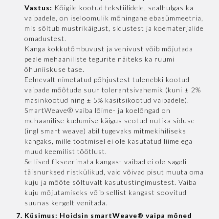
Vastus:
Kõigile kootud tekstiilidele, sealhulgas ka
vaipadele, on iseloomulik mõningane ebasümmeetria,
mis sõltub mustrikäigust, sidustest ja koematerjalide
omadustest.
Kanga kokkutõmbuvust ja venivust võib mõjutada
peale mehaaniliste tegurite näiteks ka ruumi
õhuniiskuse tase.
Eelnevalt nimetatud põhjustest tulenebki kootud
vaipade mõõtude suur tolerantsivahemik (kuni ± 2%
masinkootud ning ± 5% käsitsikootud vaipadele).
SmartWeave® vaiba lõime- ja koelõngad on
mehaanilise kudumise käigus seotud nutika siduse
(ingl smart weave) abil tugevaks mitmekihiliseks
kangaks, mille tootmisel ei ole kasutatud liime ega
muud keemilist töötlust.
Sellised fikseerimata kangast vaibad ei ole sageli
täisnurksed ristkülikud, vaid võivad pisut muuta oma
kuju ja mõõte sõltuvalt kasutustingimustest. Vaiba
kuju mõjutamiseks võib sellist kangast soovitud
suunas kergelt venitada.
Küsimus: Hoidsin smartWeave® vaipa mõned