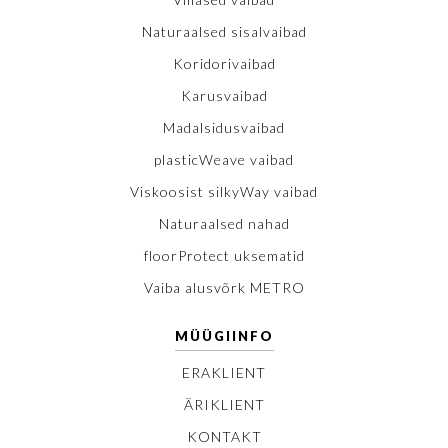
Naturaalsed sisalvaibad
Koridorivaibad
Karusvaibad
Madalsidusvaibad
plasticWeave vaibad
Viskoosist silkyWay vaibad
Naturaalsed nahad
floorProtect uksematid
Vaiba alusvõrk METRO
MÜÜGIINFO
ERAKLIENT
ÄRIKLIENT
KONTAKT