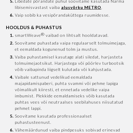
Libedate põrandate puhul soovitame kasutada Narma
libisemisvastast vaiba
alusvõrku METRO
.
Vaip sobib ka vesipõrandaküttega ruumidesse.
HOOLDUS & PUHASTUS
®
smartWeave
vaibad on lihtsalt hooldatavad.
Soovitame puhastada vaipa regulaarselt tolmuimejaga,
et eemaldada kogunenud tolm ja mustus.
Vaiba puhastamisel kasutage alati siledat, harjasteta
tolmuimejaotsikut. Harjastega või pöörlev turbootsik
võib vaibapinda liigselt kulutada või kahjustada.
Vaibale sattunud vedelikud eemaldada
majapidamispaberi, puhta svammi või pehme lapiga
võimalikult kiiresti, et ennetada vedelike vaipa
imbumist. Plekkide eemaldamiseks võib kasutada
puhtas vees või neutraalses seebilahuses niisutatud
pehmet lappi.
Soovitame kasutada professionaalset
puhastusteenust.
Vähemäärdunud vaiba pindpesuks sobivad erinevad