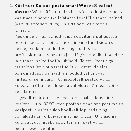
Küsimus: Kuidas pesta smartWeave® vaipu?
Vastus:
Vähemäärdunud vaibal võib kodustes oludes
kasutada pindpesuks laiatarbe tekstiilipuhastusained
(vahud, aerosoolid jm). Jälgida hoolikalt tootja
juhiseid!
Keskmiselt määrdunud vaipa soovitame puhastada
tekstiilipesuriga (pihustus-ja imemisfunktsiooniga
seade), seda nii kodustes tingimustes kui
professionaalses pesumajas. Jälgida hoolikalt seadme-
ja puhastusaine tootja juhiseid! Tekstiilipesuriga
tasapinnaliselt puhastatud ja kuivatatud vaiba
põhiomadused säilivad ja mõõdud vähenevad
mitteolulisel määral. Kahepoolselt pestud vaipa
kuivatada õhulisel alusel ja vahelduva õhuga soojas
keskkonnas.
Tugevalt määrdunud vaibale on lubatud lausaline
vesipesu kuni 30°C vees professionaalses pesumajas.
Vesipestud vaipa tuleb hoolikalt loputada ning
eemaldada enne kuivatamist liigne vesi. Ühtlasema
kuju saavutamiseks soovitame niisket vaipa
pesujärgselt venitada.