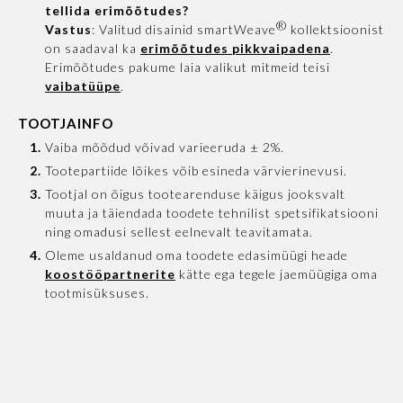
tellida erimõõtudes?
®
Vastus
: Valitud disainid smartWeave
kollektsioonist
on saadaval ka
erimõõtudes pikkvaipadena
.
Erimõõtudes pakume laia valikut mitmeid teisi
vaibatüüpe
.
TOOTJAINFO
Vaiba mõõdud võivad varieeruda ± 2%.
Tootepartiide lõikes võib esineda värvierinevusi.
Tootjal on õigus tootearenduse käigus jooksvalt
muuta ja täiendada toodete tehnilist spetsifikatsiooni
ning omadusi sellest eelnevalt teavitamata.
Oleme usaldanud oma toodete edasimüügi heade
koostööpartnerite
kätte ega tegele jaemüügiga oma
tootmisüksuses.