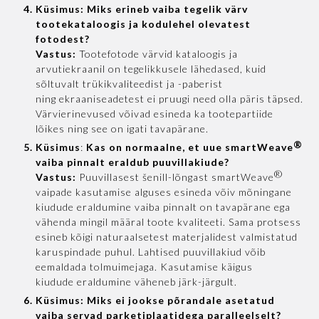
Küsimus:
Miks erineb vaiba tegelik värv
tootekataloogis ja kodulehel olevatest
fotodest?
Vastus:
Tootefotode värvid kataloogis ja
arvutiekraanil on tegelikkusele lähedased, kuid
sõltuvalt trükikvaliteedist ja -paberist
ning ekraaniseadetest ei pruugi need olla päris täpsed.
Värvierinevused võivad esineda ka tootepartiide
lõikes ning see on igati tavapärane.
®
Küsimus
:
Kas on normaalne, et uue smartWeave
vaiba pinnalt eraldub puuvillakiude?
®
Vastus:
Puuvillasest šenill-lõngast smartWeave
vaipade kasutamise alguses esineda võiv mõningane
kiudude eraldumine vaiba pinnalt on tavapärane ega
vähenda mingil määral toote kvaliteeti. Sama protsess
esineb kõigi naturaalsetest materjalidest valmistatud
karuspindade puhul. Lahtised puuvillakiud võib
eemaldada tolmuimejaga. Kasutamise käigus
kiudude eraldumine väheneb järk-järgult.
Küsimus:
Miks ei jookse põrandale asetatud
vaiba servad parketiplaatidega paralleelselt?