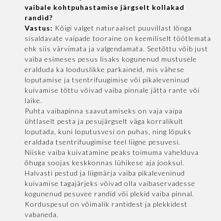
vaibale kohtpuhastamise järgselt kollakad
randid?
Vastus:
Kõigi valget naturaalset puuvillast lõnga
sisaldavate vaipade tooraine on keemiliselt töötlemata
ehk siis värvimata ja valgendamata. Seetõttu võib just
vaiba esimeses pesus lisaks kogunenud mustusele
eralduda ka looduslikke parkaineid, mis vähese
loputamise ja tsentrifuugimise või pikaleveninud
kuivamise tõttu võivad vaiba pinnale jätta rante või
laike.
Puhta vaibapinna saavutamiseks on vaja vaipa
ühtlaselt pesta ja pesujärgselt väga korralikult
loputada, kuni loputusvesi on puhas, ning lõpuks
eraldada tsentrifuugimise teel liigne pesuvesi.
Niiske vaiba kuivatamine peaks toimuma vahelduva
õhuga soojas keskkonnas lühikese aja jooksul.
Halvasti pestud ja liigmärja vaiba pikaleveninud
kuivamise tagajärjeks võivad olla vaibaservadesse
kogunenud pesuvee randid või plekid vaiba pinnal.
Korduspesul on võimalik rantidest ja plekkidest
vabaneda.